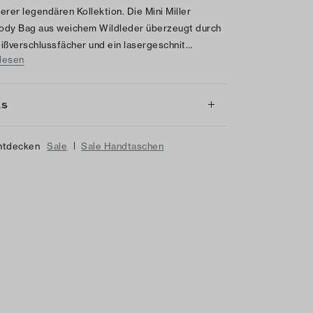
erer legendären Kollektion. Die Mini Miller
ody Bag aus weichem Wildleder überzeugt durch
ißverschlussfächer und ein lasergeschnit…
lesen
LS
|
ntdecken
Sale
Sale Handtaschen