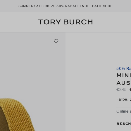
50
SUMMER SALE: BIS ZU
% RABATT ENDET BALD
SHOP
50% Ra
MIN
AUS
€345
Farbe
:
Online 
BESCH