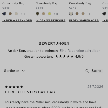
Crossbody Bag
Crossbody Bag
Crossbody Bag
Cro
€345
€345
€345
€34
+
11
+
11
+
11
IN DEN WARENKORB
IN DEN WARENKORB
IN DEN WARENKORB
IN
BEWERTUNGEN
An der Konversation teilnehmen
Eine Rezension schreiben
Gesamtbewertung
4.9
/
5
Sortieren
28.7.2026
PERFECT EVERYDAY BAG
I currently have the Miller mini crossbody in white and have
used it nearly everyday since 2023. It's held up great and I still