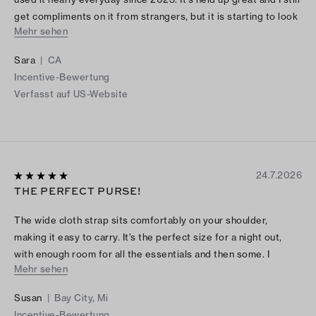
get compliments on it from strangers, but it is starting to look
Mehr sehen
run down. The denim version is so cute and versatile, I'm happy
I got ahold of it while it's back in stock!
Sara
|
CA
Incentive-Bewertung
Verfasst auf US-Website
24.7.2026
THE PERFECT PURSE!
The wide cloth strap sits comfortably on your shoulder,
making it easy to carry. It’s the perfect size for a night out,
with enough room for all the essentials and then some. I
Mehr sehen
absolutely love it!
Susan
|
Bay City, Mi
Incentive-Bewertung