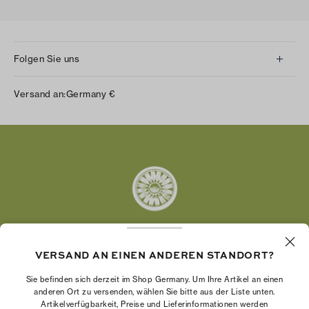
Folgen Sie uns
Instagram
Versand an:
Germany
€
Facebook
Twitter
Pinterest
Tumblr
YouTube
LinkedIn
VERSAND AN EINEN ANDEREN STANDORT?
Die Tory Burch Foundation stärkt die
Wirtschaftskraft von Frauen, indem sie
Sie befinden sich derzeit im Shop Germany. Um Ihre Artikel an einen
Unternehmerinnen dabei unterstützt, ein starkes
anderen Ort zu versenden, wählen Sie bitte aus der Liste unten.
Artikelverfügbarkeit, Preise und Lieferinformationen werden
und beständiges Unternehmen aufzubauen.