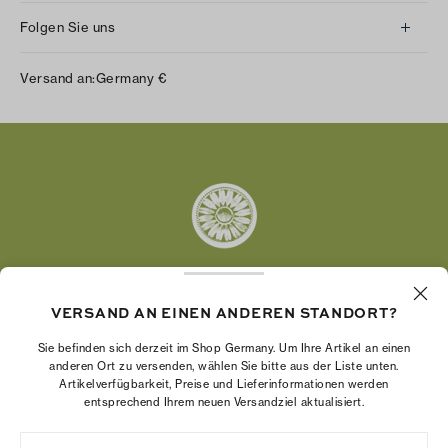
Folgen Sie uns
Instagram
Versand an:
Germany
€
Facebook
Twitter
Pinterest
Tumblr
YouTube
LinkedIn
VERSAND AN EINEN ANDEREN STANDORT?
Die Tory Burch Foundation stärkt die
Wirtschaftskraft von Frauen, indem sie
Sie befinden sich derzeit im Shop Germany. Um Ihre Artikel an einen
Unternehmerinnen dabei unterstützt, ein starkes
anderen Ort zu versenden, wählen Sie bitte aus der Liste unten.
Artikelverfügbarkeit, Preise und Lieferinformationen werden
und beständiges Unternehmen aufzubauen.
entsprechend Ihrem neuen Versandziel aktualisiert.