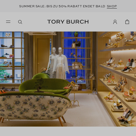
50
SUMMER SALE: BIS ZU
% RABATT ENDET BALD
SHOP