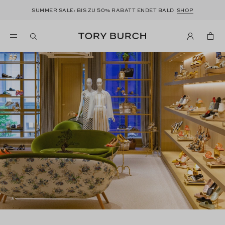
50
SUMMER SALE: BIS ZU
% RABATT ENDET BALD
SHOP