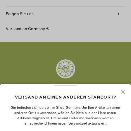
Folgen Sie uns
Instagram
Versand an:
Germany
€
Facebook
Twitter
Pinterest
Tumblr
YouTube
LinkedIn
VERSAND AN EINEN ANDEREN STANDORT?
Die Tory Burch Foundation stärkt die
Wirtschaftskraft von Frauen, indem sie
Sie befinden sich derzeit im Shop Germany. Um Ihre Artikel an einen
Unternehmerinnen dabei unterstützt, ein starkes
anderen Ort zu versenden, wählen Sie bitte aus der Liste unten.
Artikelverfügbarkeit, Preise und Lieferinformationen werden
und beständiges Unternehmen aufzubauen.
entsprechend Ihrem neuen Versandziel aktualisiert.