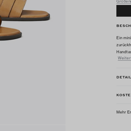
BESCH
Ein min
zurückh
Handtas
Weiter
DETAI
KOSTE
Mehr E