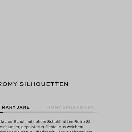
ROMY SILHOUETTEN
 MARY JANE
ROMY SPORT MARY JANE
flacher Schuh mit hohem Schuhblatt im Retro-Stil
rschlanker, gepolsterter Sohle. Aus weichem