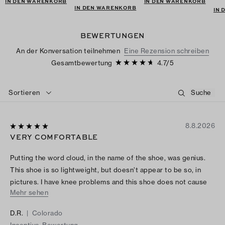
IN DEN WARENKORB
IN DEN WARENKORB
IN DEN WARENKORB
IN
BEWERTUNGEN
An der Konversation teilnehmen
Eine Rezension schreiben
Gesamtbewertung
4.7
/
5
Sortieren
8.8.2026
VERY COMFORTABLE
Putting the word cloud, in the name of the shoe, was genius.
This shoe is so lightweight, but doesn’t appear to be so, in
pictures. I have knee problems and this shoe does not cause
Mehr sehen
me any knee pain. I absolutely love them and I’ve gotten a lot
of compliments.
D.R.
|
Colorado