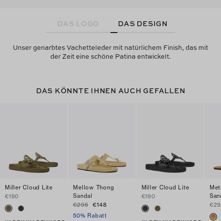
DAS LOGO
DAS DESIGN
Unser genarbtes Vachetteleder mit natürlichem Finish, das mit
der Zeit eine schöne Patina entwickelt.
DAS KÖNNTE IHNEN AUCH GEFALLEN
Miller Cloud Lite
Mellow Thong
Miller Cloud Lite
Meta
Sandal
San
€190
€190
€295
€148
€29
50% Rabatt