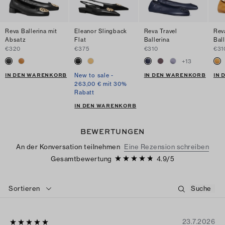
Reva Ballerina mit
Eleanor Slingback
Reva Travel
Rev
Absatz
Flat
Ballerina
Ball
€320
€375
€310
€31
+
13
IN DEN WARENKORB
IN DEN WARENKORB
IN
New to sale -
263,00 € mit 30%
Rabatt
IN DEN WARENKORB
BEWERTUNGEN
An der Konversation teilnehmen
Eine Rezension schreiben
Gesamtbewertung
4.9
/
5
Sortieren
23.7.2026