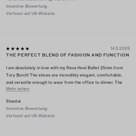
Incentive-Bewertung
Verfasst auf US-Website
14.5.2026
THE PERFECT BLEND OF FASHION AND FUNCTION
I am absolutely in love with my Reva Heel Ballet 25mm from
Tory Burch! The shoes are incredibly elegant, comfortable,
and versatile enough to wear from the office to dinner. The
Mehr sehen
leather feels luxurious, the fit is true to size, and the low heel
gives just the right amount of support without sacrificing style.
Shantal
I especially love the timeless design and signature logo detail,
Incentive-Bewertung
they instantly elevate any outfit. Definitely one of the best
Verfasst auf US-Website
shoe purchases I’ve made this year!