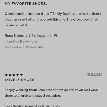
MY FAVORITE SHOES.
Comfortable, true size (I use 7.5). My favorite shoes. I ordered
blue navy right after I received this one. I have two now🙂. Will
never regret it.
Rosa Sitompul
|
St. Augustine, FL
Incentive-Bewertung
Verfasst auf US-Website
15.5.2026
LOVELY SHOES
I enjoy wearing them I can dress them up are down So I wear
them to church and causal occasions
KekeNeshiaCarmenTayTruJru
|
Ms