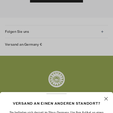
Folgen Sie uns
Instagram
Versand an:
Germany
€
Facebook
Twitter
Pinterest
Tumblr
YouTube
LinkedIn
VERSAND AN EINEN ANDEREN STANDORT?
Die Tory Burch Foundation stärkt die
Wirtschaftskraft von Frauen, indem sie
Sie befinden sich derzeit im Shop Germany. Um Ihre Artikel an einen