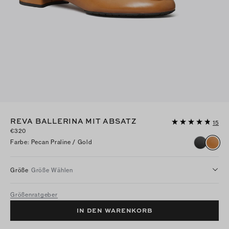
REVA BALLERINA MIT ABSATZ
15
€320
Farbe
:
Pecan Praline / Gold
Größe
Größe Wählen
Größenratgeber
IN DEN WARENKORB