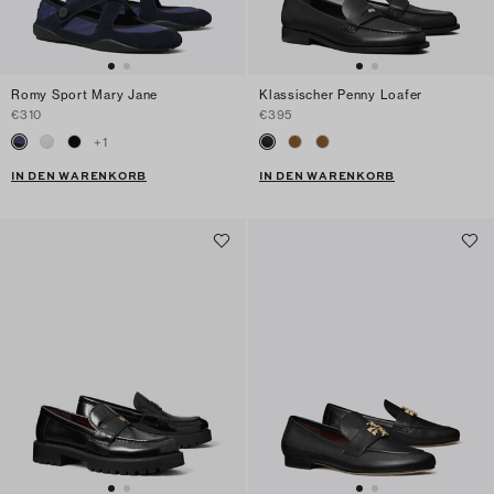
Romy Sport Mary Jane
Klassischer Penny Loafer
€310
€395
+
1
IN DEN WARENKORB
IN DEN WARENKORB