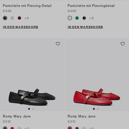
Pantolette mit Piercing-Detail
Pantolette mit Piercingdetail
€495
€495
+
5
+
5
IN DEN WARENKORB
IN DEN WARENKORB
Romy Mary Jane
Romy Mary Jane
€310
€310
+
2
+
2