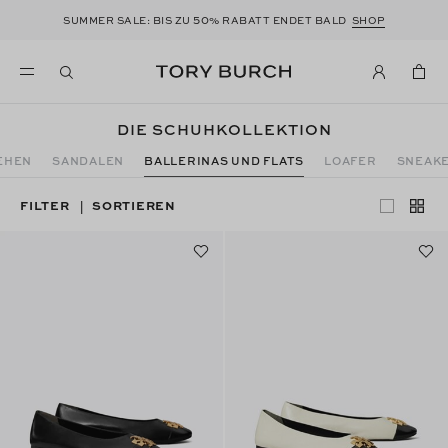
50
SUMMER SALE: BIS ZU
% RABATT ENDET BALD
SHOP
DIE SCHUHKOLLEKTION
EHEN
SANDALEN
BALLERINAS UND FLATS
LOAFER
SNEAK
FILTER
SORTIEREN
|