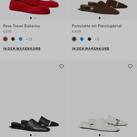
Reva Travel Ballerina
Pantolette mit Piercingdetail
€310
€495
+
13
+
5
IN DEN WARENKORB
IN DEN WARENKORB