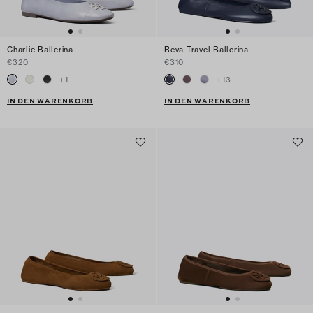
Charlie Ballerina
Reva Travel Ballerina
€320
€310
+
1
+
13
IN DEN WARENKORB
IN DEN WARENKORB