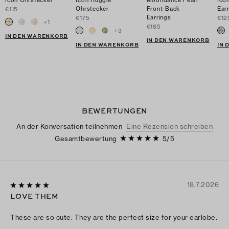
Icon Ohrstecker
Icon Huggie
Moondance Pearl
Ico
Ohrstecker
Front-Back
Ear
€115
Earrings
€175
€12
+
1
€185
+
3
IN DEN WARENKORB
IN DEN WARENKORB
IN DEN WARENKORB
IN
BEWERTUNGEN
An der Konversation teilnehmen
Eine Rezension schreiben
Gesamtbewertung
5
/
5
18.7.2026
LOVE THEM
These are so cute. They are the perfect size for your earlobe.