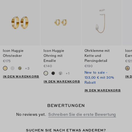
Icon Huggie
Icon Huggie
Ohrklemme mit
Ico
Ohrstecker
Ohrring mit
Kette und
Ear
Emaille
Piercingdetail
€175
€12
€140
€190
+
3
New to sale -
+
1
IN DEN WARENKORB
IN
133,00 € mit 30%
IN DEN WARENKORB
Rabatt
IN DEN WARENKORB
BEWERTUNGEN
No reviews yet.
Schreiben Sie die erste Bewertung
SUCHEN SIE NACH ETWAS ANDEREM?