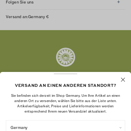
Folgen Sie uns
Instagram
Versand an:
Germany
€
Facebook
Twitter
Pinterest
Tumblr
YouTube
LinkedIn
VERSAND AN EINEN ANDEREN STANDORT?
Die Tory Burch Foundation stärkt die
Wirtschaftskraft von Frauen, indem sie
Sie befinden sich derzeit im Shop Germany. Um Ihre Artikel an einen
Unternehmerinnen dabei unterstützt, ein starkes
anderen Ort zu versenden, wählen Sie bitte aus der Liste unten.
Artikelverfügbarkeit, Preise und Lieferinformationen werden
und beständiges Unternehmen aufzubauen.
entsprechend Ihrem neuen Versandziel aktualisiert.
Germany