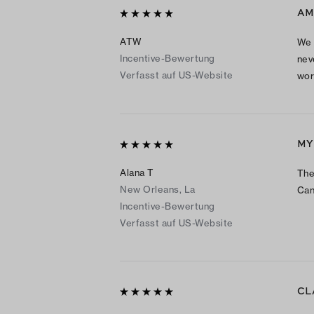
AM
ATW
We 
Incentive-Bewertung
nev
Verfasst auf US-Website
wor
MY
Alana T
The
New Orleans, La
Can’
Incentive-Bewertung
Verfasst auf US-Website
CL