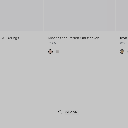
ud Earrings
Moondance Perlen-Ohrstecker
Icon
€125
€125