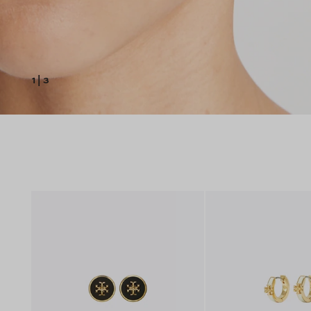
1
|
3