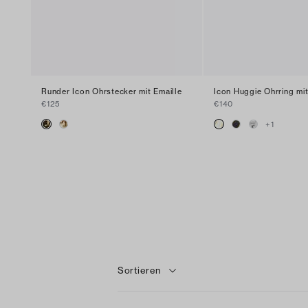
Runder Icon Ohrstecker mit Emaille
Icon Huggie Ohrring mit
€125
€140
+
1
Sortieren