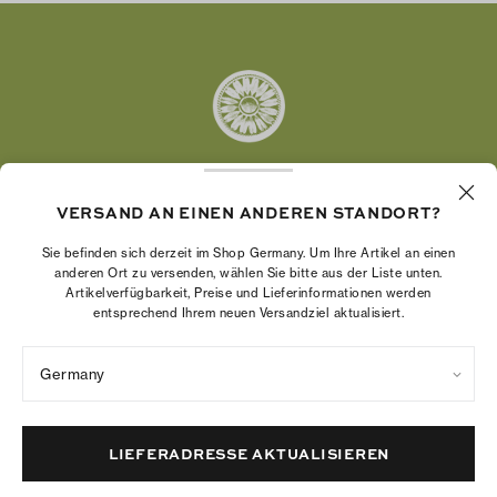
Twitter
Pinterest
Tumblr
YouTube
LinkedIn
VERSAND AN EINEN ANDEREN STANDORT?
Die Tory Burch Foundation stärkt die
Wirtschaftskraft von Frauen, indem sie
Sie befinden sich derzeit im Shop Germany. Um Ihre Artikel an einen
Unternehmerinnen dabei unterstützt, ein starkes
anderen Ort zu versenden, wählen Sie bitte aus der Liste unten.
Artikelverfügbarkeit, Preise und Lieferinformationen werden
und beständiges Unternehmen aufzubauen.
entsprechend Ihrem neuen Versandziel aktualisiert.
Germany
Datenschutzrichtlinie
Nutzungsbedingungen
Cookies-Einstellungen
Impressum
Sitemap
LIEFERADRESSE AKTUALISIEREN
© 2004 – 2026 River Light V, L.P.