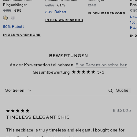
Ringanhänger
Pen
€255
€179
€140
€195
€98
€19
30% Rabatt
IN DEN WARENKORB
New
IN DEN WARENKORB
156
50% Rabatt
Rab
IN DEN WARENKORB
IN
BEWERTUNGEN
An der Konversation teilnehmen
Eine Rezension schreiben
Gesamtbewertung
5
/
5
Sortieren
6.9.2025
TIMELESS ELEGANT CHIC
This necklace is truly timeless and elegant. I bought one for