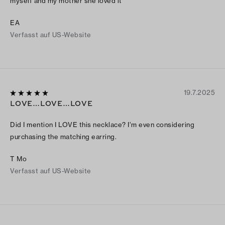
myself and my mother she loved it
EA
Verfasst auf US-Website
19.7.2025
LOVE…LOVE…LOVE
Did I mention I LOVE this necklace? I’m even considering
purchasing the matching earring.
T Mo
Verfasst auf US-Website