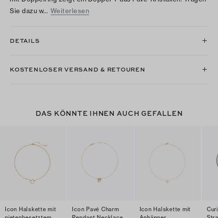
Sie dazu w…
Weiterlesen
DETAILS
KOSTENLOSER VERSAND & RETOUREN
DAS KÖNNTE IHNEN AUCH GEFALLEN
Icon Halskette mit
Icon Pavé Charm
Icon Halskette mit
Cur
nietenbesetztem
Pendant Necklace
Anhänger
Str