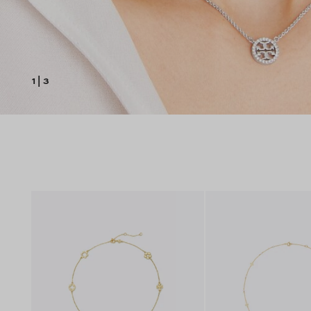
1
|
3