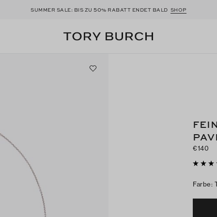
50
SUMMER SALE: BIS ZU
% RABATT ENDET BALD
SHOP
FEI
PAV
€140
Farbe
: