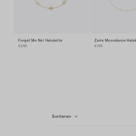
Forget Me Not Halskette
Zarte Moondance Halske
€255
€195
Sortieren