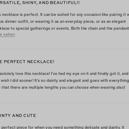
RSATILE, SHINY, AND BEAUTIFUL!!
s necklace is perfect. It can be suited for any occasion like pairing it 
ice dinner outfit, or wearing it as an everyday piece, or as an elegant
klace to special gatherings or events. Both the chain and the pendan
r sehen
super shiny against the light, their crystals twinkle a lot! It’s super pr
 ideal as a minimalistic yet standout accessory in your jewelry collect
E PERFECT NECKLACE!
solutely love this necklace! I’ve had my eye on it and finally got it, and
t wish I did sooner! It’s so dainty and elegant and goes with everything!
e that there are multiple lengths you can choose when wearing also!
INTY AND CUTE
 perfect piece for when you need something delicate and dainty. It