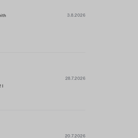
3.8.2026
with
t
etty
ion.
28.7.2026
 I
20.7.2026