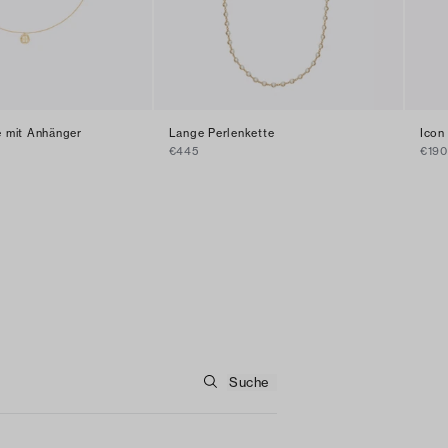
e mit Anhänger
Lange Perlenkette
Icon
€445
€190