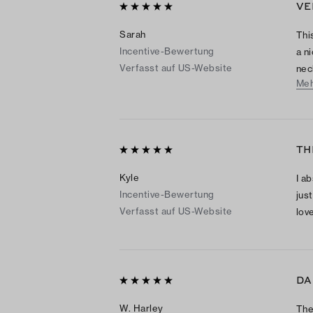
VE
Sarah
Thi
Incentive-Bewertung
a n
Verfasst auf US-Website
nec
Meh
are 
and
TH
Kyle
I ab
Incentive-Bewertung
jus
Verfasst auf US-Website
lov
DA
W. Harley
The