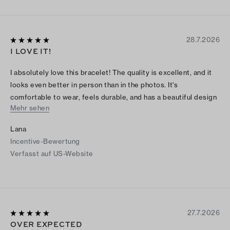
28.7.2026
I LOVE IT!
I absolutely love this bracelet! The quality is excellent, and it
looks even better in person than in the photos. It's
comfortable to wear, feels durable, and has a beautiful design
Mehr sehen
that goes with both casual and dressy outfits. I've already
received several compliments on it. It was definitely worth the
Lana
purchase, and I would highly recommend it to anyone looking
Incentive-Bewertung
for a stylish and well-made bracelet.
Verfasst auf US-Website
27.7.2026
OVER EXPECTED