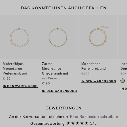
DAS KÖNNTE IHNEN AUCH GEFALLEN
Mehrreihiges
Zartes
Moondance
Ico
Moondance
Moondance
Perlenarmband
Dop
Perlenarmband
Gliederarmband
€255
€24
mit Perlen
€195
IN DEN WARENKORB
€195
IN DEN WARENKORB
IN
IN DEN WARENKORB
BEWERTUNGEN
An der Konversation teilnehmen
Eine Rezension schreiben
Gesamtbewertung
5
/
5