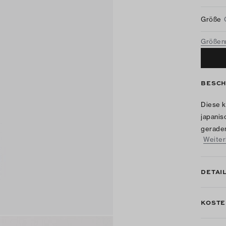
Größe
Größen
BESCH
Diese k
japanis
geradem
Weiter
DETAI
KOSTE