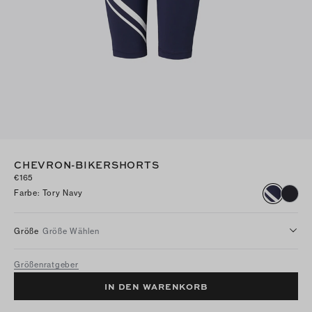
CHEVRON-BIKERSHORTS
€165
Farbe
:
Tory Navy
Größe
Größe Wählen
Größenratgeber
IN DEN WARENKORB