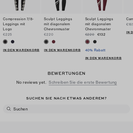
Compression 7/8-
Sculpt Leggings
Sculpt Leggings
Cam
Leggings mit
mit diagonalem
mit diagonalem
€16
Logo
Chevronmuster
Chevronmuster
IN
€225
€220
€220
€132
IN DEN WARENKORB
IN DEN WARENKORB
40% Rabatt
IN DEN WARENKORB
BEWERTUNGEN
No reviews yet.
Schreiben Sie die erste Bewertung
SUCHEN SIE NACH ETWAS ANDEREM?