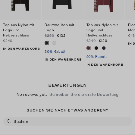
Top aus Nylon mit
Baumwolltop mit
Top aus Nylon mit
Fle
Logo und
Logo
Logo und
Mo
Reißverschluss
Reißverschluss
€220
€132
€46
€240
€240
€120
IN
IN DEN WARENKORB
30% Rabatt
50% Rabatt
IN DEN WARENKORB
IN DEN WARENKORB
BEWERTUNGEN
No reviews yet.
Schreiben Sie die erste Bewertung
SUCHEN SIE NACH ETWAS ANDEREM?