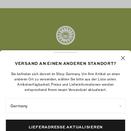
Twitter
Pinterest
Tumblr
YouTube
LinkedIn
VERSAND AN EINEN ANDEREN STANDORT?
Die Tory Burch Foundation stärkt die
Wirtschaftskraft von Frauen, indem sie
Sie befinden sich derzeit im Shop Germany. Um Ihre Artikel an einen
Unternehmerinnen dabei unterstützt, ein starkes
anderen Ort zu versenden, wählen Sie bitte aus der Liste unten.
Artikelverfügbarkeit, Preise und Lieferinformationen werden
und beständiges Unternehmen aufzubauen.
entsprechend Ihrem neuen Versandziel aktualisiert.
Germany
Datenschutzrichtlinie
Nutzungsbedingungen
Cookies-Einstellungen
Impressum
Sitemap
LIEFERADRESSE AKTUALISIEREN