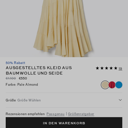
50% Rabatt
AUSGESTELLTES KLEID AUS
19
BAUMWOLLE UND SEIDE
€1.100
€550
Farbe
:
Pale Almond
Größe
Größe Wählen
Rezensionen empfehlen
Passgenau
Größenratgeber
IN DEN WARENKORB