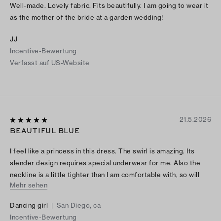
Well-made. Lovely fabric. Fits beautifully. I am going to wear it
as the mother of the bride at a garden wedding!
JJ
Incentive-Bewertung
Verfasst auf US-Website
21.5.2026
BEAUTIFUL BLUE
I feel like a princess in this dress. The swirl is amazing. Its
slender design requires special underwear for me. Also the
neckline is a little tighter than I am comfortable with, so will
Mehr sehen
have it altered.
Dancing girl
|
San Diego, ca
Incentive-Bewertung