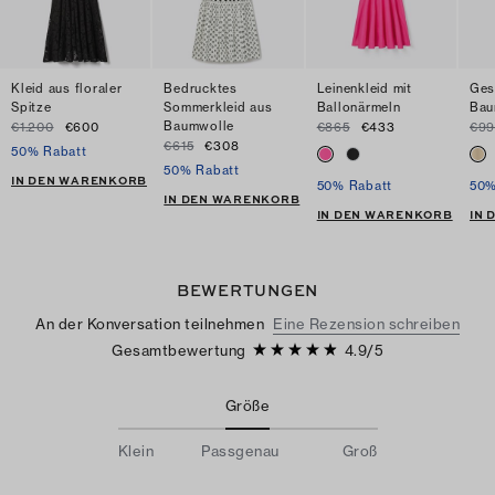
Kleid aus floraler
Bedrucktes
Leinenkleid mit
Ges
Spitze
Sommerkleid aus
Ballonärmeln
Bau
Baumwolle
€1.200
€600
€865
€433
€99
€615
€308
50% Rabatt
50% Rabatt
IN DEN WARENKORB
50% Rabatt
50%
IN DEN WARENKORB
IN DEN WARENKORB
IN
BEWERTUNGEN
An der Konversation teilnehmen
Eine Rezension schreiben
Gesamtbewertung
4.9
/
5
Größe
Klein
Passgenau
Groß