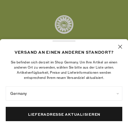
Pinterest
Tumblr
YouTube
LinkedIn
VERSAND AN EINEN ANDEREN STANDORT?
Die Tory Burch Foundation stärkt die
Wirtschaftskraft von Frauen, indem sie
Sie befinden sich derzeit im Shop Germany. Um Ihre Artikel an einen
Unternehmerinnen dabei unterstützt, ein starkes
anderen Ort zu versenden, wählen Sie bitte aus der Liste unten.
Artikelverfügbarkeit, Preise und Lieferinformationen werden
und beständiges Unternehmen aufzubauen.
entsprechend Ihrem neuen Versandziel aktualisiert.
Germany
Datenschutzrichtlinie
Nutzungsbedingungen
Cookies-Einstellungen
Impressum
Sitemap
LIEFERADRESSE AKTUALISIEREN
© 2004 – 2026 River Light V, L.P.