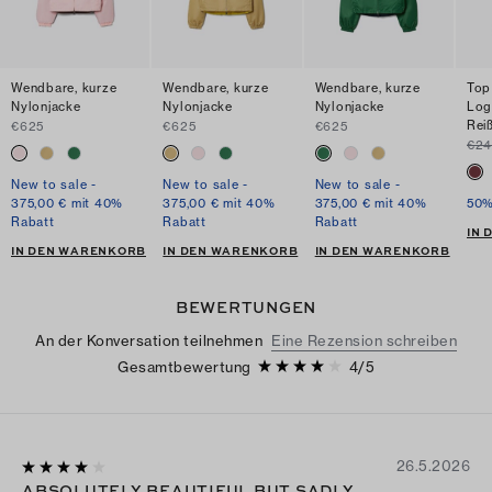
Wendbare, kurze
Wendbare, kurze
Wendbare, kurze
Top
Nylonjacke
Nylonjacke
Nylonjacke
Log
Rei
€625
€625
€625
€2
New to sale -
New to sale -
New to sale -
375,00 € mit 40%
375,00 € mit 40%
375,00 € mit 40%
50%
Rabatt
Rabatt
Rabatt
IN
IN DEN WARENKORB
IN DEN WARENKORB
IN DEN WARENKORB
BEWERTUNGEN
An der Konversation teilnehmen
Eine Rezension schreiben
Gesamtbewertung
4
/
5
26.5.2026
ABSOLUTELY BEAUTIFUL BUT SADLY