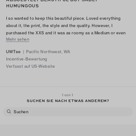
HUMUNGOUS
I so wanted to keep this beautiful piece. Loved everything
about it, the print, the style and the quality. However, I
purchased the XXS and it was as roomy as a Medium or even
Mehr sehen
Large and did not work out on my petite frame, since there are
no sizes smaller than XXS. I own several Tory Burch anoraks
UWTee
|
Pacific Northwest, WA
and have been able to make do with size XS, but this one was
Incentive-Bewertung
way larger than the other anoraks. Sadly had to return it.
Verfasst auf US-Website
1 von 1
SUCHEN SIE NACH ETWAS ANDEREM?