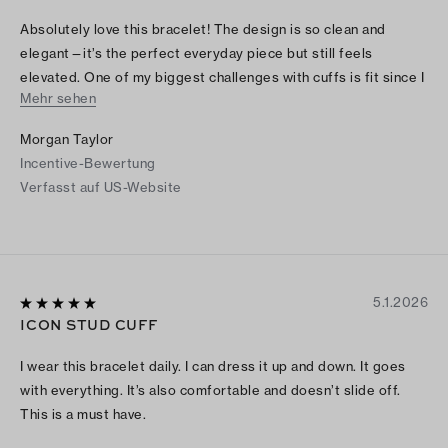
Absolutely love this bracelet! The design is so clean and
elegant—it’s the perfect everyday piece but still feels
elevated. One of my biggest challenges with cuffs is fit since I
Mehr sehen
have smaller wrists, but this one is perfect. It sits comfortably
without sliding around or feeling too tight, which is rare to find.
Morgan Taylor
The quality feels amazing, and it pairs effortlessly with
Incentive-Bewertung
everything I wear. I’ve already gotten so many compliments on
Verfasst auf US-Website
it. Highly recommend if you’re looking for something timeless
that actually works for smaller wrists!
5.1.2026
ICON STUD CUFF
I wear this bracelet daily. I can dress it up and down. It goes
with everything. It’s also comfortable and doesn’t slide off.
This is a must have.