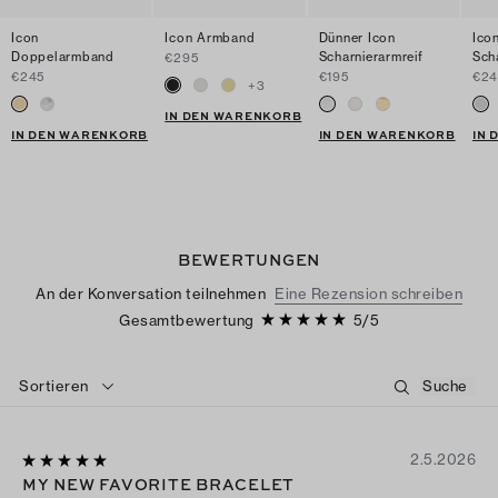
Icon
Icon Armband
Dünner Icon
Ico
Doppelarmband
Scharnierarmreif
Sch
€295
€245
€195
€2
+
3
IN DEN WARENKORB
IN DEN WARENKORB
IN DEN WARENKORB
IN
BEWERTUNGEN
An der Konversation teilnehmen
Eine Rezension schreiben
Gesamtbewertung
5
/
5
Sortieren
2.5.2026
MY NEW FAVORITE BRACELET