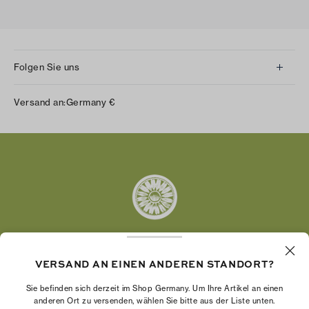
Folgen Sie uns
Instagram
Versand an:
Germany
€
Facebook
Twitter
Pinterest
Tumblr
YouTube
LinkedIn
VERSAND AN EINEN ANDEREN STANDORT?
Die Tory Burch Foundation stärkt die
Wirtschaftskraft von Frauen, indem sie
Sie befinden sich derzeit im Shop Germany. Um Ihre Artikel an einen
Unternehmerinnen dabei unterstützt, ein starkes
anderen Ort zu versenden, wählen Sie bitte aus der Liste unten.