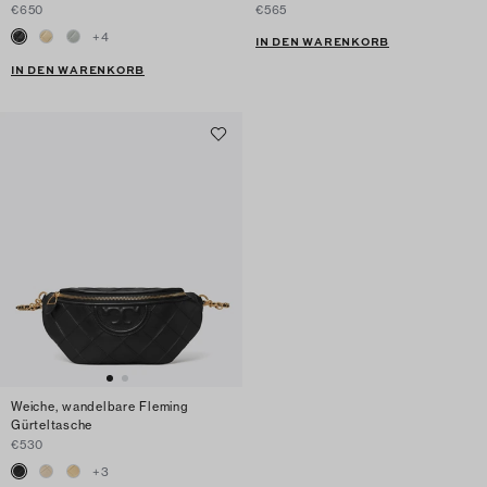
€650
€565
+
4
IN DEN WARENKORB
IN DEN WARENKORB
Weiche, wandelbare Fleming
Gürteltasche
€530
+
3