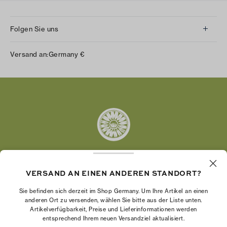
Folgen Sie uns
Instagram
Versand an:
Germany
€
Facebook
Twitter
Pinterest
Tumblr
YouTube
LinkedIn
VERSAND AN EINEN ANDEREN STANDORT?
Die Tory Burch Foundation stärkt die
Wirtschaftskraft von Frauen, indem sie
Sie befinden sich derzeit im Shop Germany. Um Ihre Artikel an einen
Unternehmerinnen dabei unterstützt, ein starkes
anderen Ort zu versenden, wählen Sie bitte aus der Liste unten.
Artikelverfügbarkeit, Preise und Lieferinformationen werden
und beständiges Unternehmen aufzubauen.
entsprechend Ihrem neuen Versandziel aktualisiert.