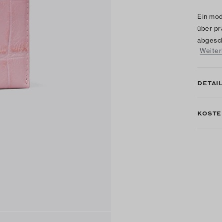
Ein mod
über pr
abgesch
Weiter
DETAI
KOSTE