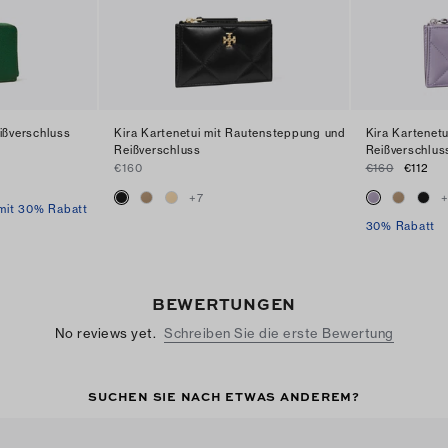
ißverschluss
Kira Kartenetui mit Rautensteppung und
Kira Kartenet
Reißverschluss
Reißverschlus
€160
€160
€112
+
7
 mit 30% Rabatt
30% Rabatt
BEWERTUNGEN
No reviews yet.
Schreiben Sie die erste Bewertung
SUCHEN SIE NACH ETWAS ANDEREM?