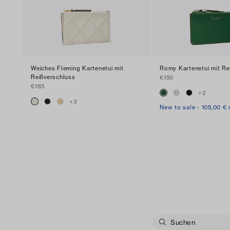
Weiches Fleming Kartenetui mit
Romy Kartenetui mit Re
Reißverschluss
€150
€185
+
2
+
3
New to sale - 105,00 €