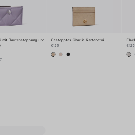
ui mit Rautensteppung und
Gestepptes Charlie Kartenetui
Flac
s
€125
€125
+
7