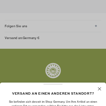
Folgen Sie uns
Instagram
Versand an:
Germany
€
Facebook
Twitter
Pinterest
Tumblr
YouTube
LinkedIn
VERSAND AN EINEN ANDEREN STANDORT?
Die Tory Burch Foundation stärkt die
Wirtschaftskraft von Frauen, indem sie
Sie befinden sich derzeit im Shop Germany. Um Ihre Artikel an einen
Unternehmerinnen dabei unterstützt, ein starkes