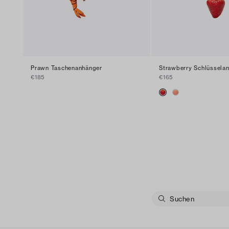
Prawn Taschenanhänger
Strawberry Schlüssela
€185
€165