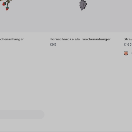
schenanhänger
Hornschnecke als Taschenanhänger
Stra
€95
€165