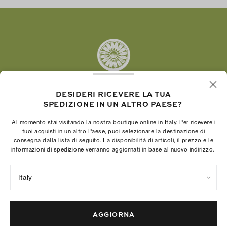
Twitter
Pinterest
Tumblr
YouTube
LinkedIn
DESIDERI RICEVERE LA TUA
SPEDIZIONE IN UN ALTRO PAESE?
La Fondazione Tory Burch promuove
l’emancipazione femminile e sostiene le donne
Al momento stai visitando la nostra boutique online in Italy. Per ricevere i
imprenditrici nella realizzazione di progetti solidi e
tuoi acquisti in un altro Paese, puoi selezionare la destinazione di
consegna dalla lista di seguito. La disponibilità di articoli, il prezzo e le
duraturi.
informazioni di spedizione verranno aggiornati in base al nuovo indirizzo.
Italy
Norme sulla privacy
Termini di utilizzo
Gestione dei cookie
Colophon della società
Mappa del sito
AGGIORNA
© 2004 - 2026 River Light V, L.P.