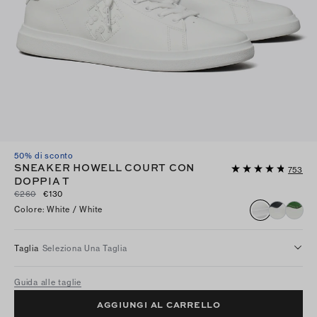
50% di sconto
SNEAKER HOWELL COURT CON
753
DOPPIA T
€260
€130
Colore
:
White / White
Taglia
Seleziona Una Taglia
Guida alle taglie
AGGIUNGI AL CARRELLO