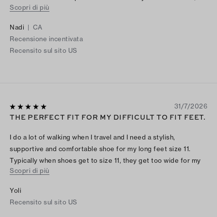
Scopri di più
stylish, and easy to dress up or down.
Nadi
|
CA
Recensione incentivata
Recensito sul sito US
31/7/2026
THE PERFECT FIT FOR MY DIFFICULT TO FIT FEET.
I do a lot of walking when I travel and I need a stylish,
supportive and comfortable shoe for my long feet size 11.
Typically when shoes get to size 11, they get too wide for my
Scopri di più
feet, but these fit perfectly. I also have a problem with the toe
box not being tall enough with this style of shoe, but these
Yoli
shoes don’t smash my toes down. I wear them every day and
Recensito sul sito US
they are easy to dress up or down.