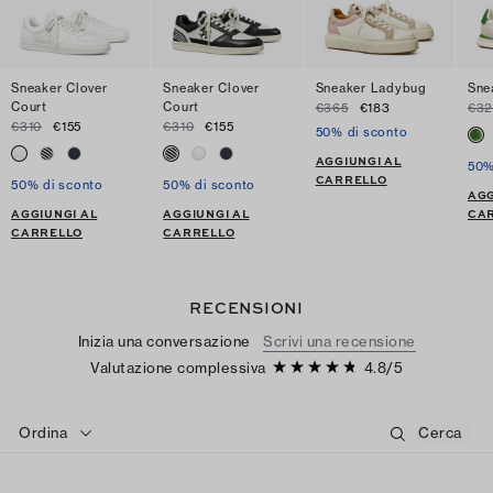
Sneaker Clover
Sneaker Clover
Sneaker Ladybug
Sne
Court
Court
€365
€183
€3
€310
€155
€310
€155
50% di sconto
AGGIUNGI AL
50%
CARRELLO
50% di sconto
50% di sconto
AGG
AGGIUNGI AL
AGGIUNGI AL
CA
CARRELLO
CARRELLO
RECENSIONI
Inizia una conversazione
Scrivi una recensione
Valutazione complessiva
4.8
/
5
Ordina