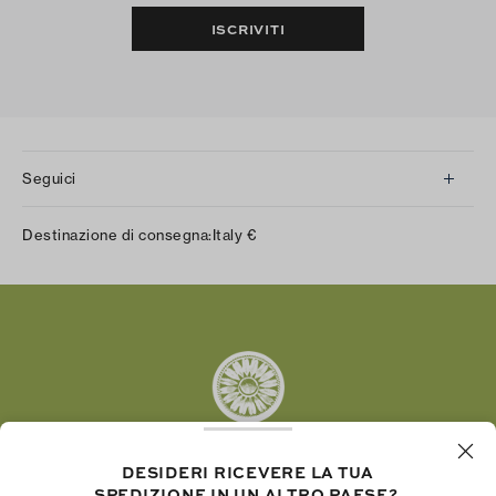
ISCRIVITI
Seguici
Instagram
Destinazione di consegna:
Italy
€
Facebook
Twitter
Pinterest
Tumblr
YouTube
LinkedIn
DESIDERI RICEVERE LA TUA
SPEDIZIONE IN UN ALTRO PAESE?
La Fondazione Tory Burch promuove