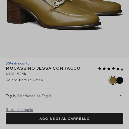
50% di sconto
MOCASSINO JESSA CON TACCO
4
€495
€248
Colore
:
Ramure Green
Taglia
Seleziona Una Taglia
Guida alle taglie
AGGIUNGI AL CARRELLO