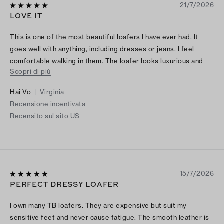
21/7/2026
LOVE IT
This is one of the most beautiful loafers I have ever had. It
goes well with anything, including dresses or jeans. I feel
comfortable walking in them. The loafer looks luxurious and
Scopri di più
trendy. It’s worth the money. I am happy with the purchase.
Hai Vo
|
Virginia
Recensione incentivata
Recensito sul sito US
15/7/2026
PERFECT DRESSY LOAFER
I own many TB loafers. They are expensive but suit my
sensitive feet and never cause fatigue. The smooth leather is