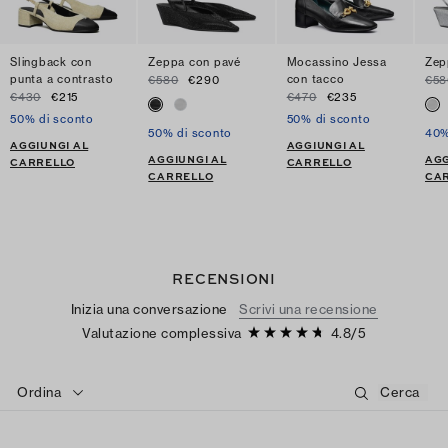
Slingback con
Zeppa con pavé
Mocassino Jessa
Zep
punta a contrasto
con tacco
€580
€290
€58
€430
€215
€470
€235
50% di sconto
50% di sconto
50% di sconto
40%
AGGIUNGI AL
AGGIUNGI AL
AGGIUNGI AL
AGG
CARRELLO
CARRELLO
CARRELLO
CA
RECENSIONI
Inizia una conversazione
Scrivi una recensione
Valutazione complessiva
4.8
/
5
Ordina