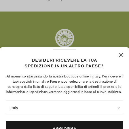
Facebook
Twitter
Pinterest
Tumblr
YouTube
LinkedIn
DESIDERI RICEVERE LA TUA
SPEDIZIONE IN UN ALTRO PAESE?
La Fondazione Tory Burch promuove
l’emancipazione femminile e sostiene le donne
Al momento stai visitando la nostra boutique online in Italy. Per ricevere i
imprenditrici nella realizzazione di progetti solidi e
tuoi acquisti in un altro Paese, puoi selezionare la destinazione di
consegna dalla lista di seguito. La disponibilità di articoli, il prezzo e le
duraturi.
informazioni di spedizione verranno aggiornati in base al nuovo indirizzo.
Italy
Norme sulla privacy
Termini di utilizzo
Gestione dei cookie
Colophon della società
Mappa del sito
AGGIORNA