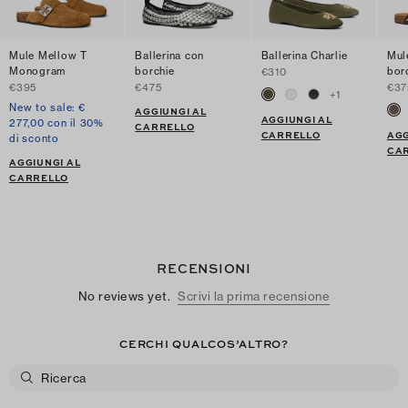
Mule Mellow T
Ballerina con
Ballerina Charlie
Mul
Monogram
borchie
bor
€310
€395
€475
€37
+
1
New to sale: €
AGGIUNGI AL
AGGIUNGI AL
277,00 con il 30%
CARRELLO
CARRELLO
AGG
di sconto
CA
AGGIUNGI AL
CARRELLO
RECENSIONI
No reviews yet.
Scrivi la prima recensione
CERCHI QUALCOS’ALTRO?