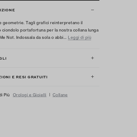
IZIONE
e geometrie. Tagli grafici reinterpretano il
o ciondolo portafortuna per la nostra collana lunga
Me Not. Indossala da sola o abbi…
Leggi di più
GLI
IONI E RESI GRATUITI
|
di Più
Orologi e Gioielli
Collane