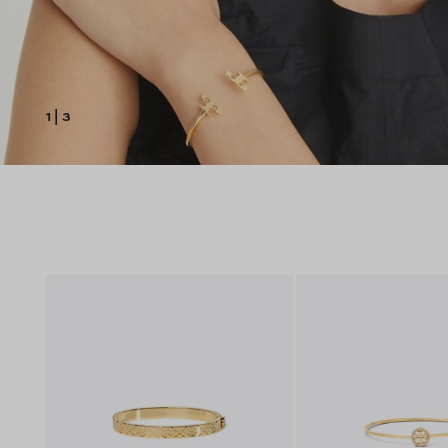
1
|
3