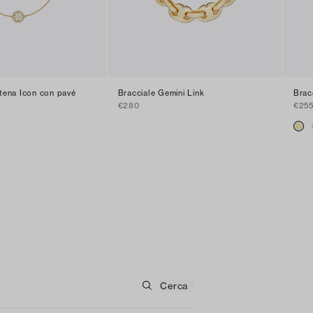
atena Icon con pavé
Bracciale Gemini Link
Brac
€280
€25