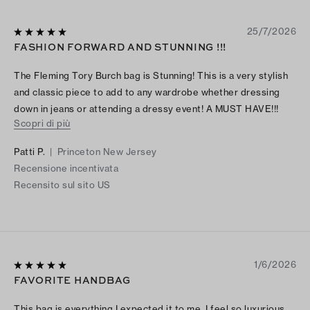
25/7/2026
FASHION FORWARD AND STUNNING !!!
The Fleming Tory Burch bag is Stunning! This is a very stylish
and classic piece to add to any wardrobe whether dressing
down in jeans or attending a dressy event! A MUST HAVE!!!
Scopri di più
This bag 💼 s timeless like the little black dress! It’s made very
well, beautiful leather and magnetic clasp! Gorgeous chain
Patti P.
|
Princeton New Jersey
strap that can convert to a crossbody. A true CLASSIC that
Recensione incentivata
you will have forever!! LOVE IT!!! ❤️
Recensito sul sito US
1/6/2026
FAVORITE HANDBAG
This bag is everything I expected it to me. I feel so luxurious