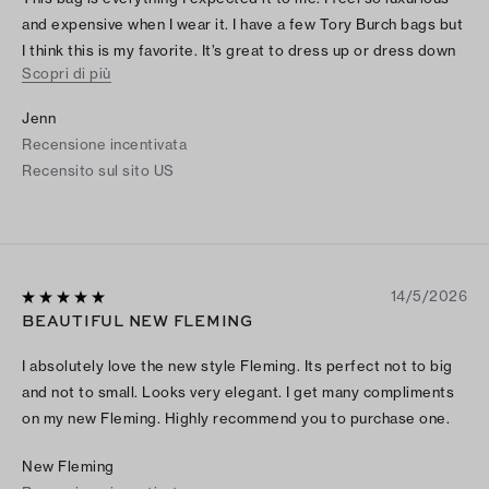
and expensive when I wear it. I have a few Tory Burch bags but
I think this is my favorite. It’s great to dress up or dress down
Scopri di più
with. I love this bag!
Jenn
Recensione incentivata
Recensito sul sito US
14/5/2026
BEAUTIFUL NEW FLEMING
I absolutely love the new style Fleming. Its perfect not to big
and not to small. Looks very elegant. I get many compliments
on my new Fleming. Highly recommend you to purchase one.
New Fleming