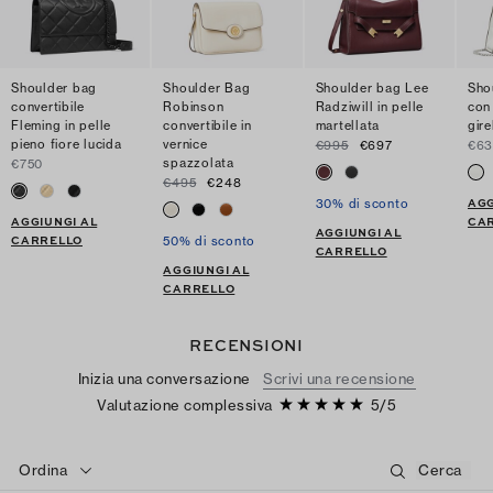
Shoulder bag
Shoulder Bag
Shoulder bag Lee
Sho
convertibile
Robinson
Radziwill in pelle
con
Fleming in pelle
convertibile in
martellata
gire
pieno fiore lucida
vernice
€995
€697
€6
spazzolata
€750
€495
€248
AGG
30% di sconto
AGGIUNGI AL
CA
AGGIUNGI AL
CARRELLO
50% di sconto
CARRELLO
AGGIUNGI AL
CARRELLO
RECENSIONI
Inizia una conversazione
Scrivi una recensione
Valutazione complessiva
5
/
5
Ordina