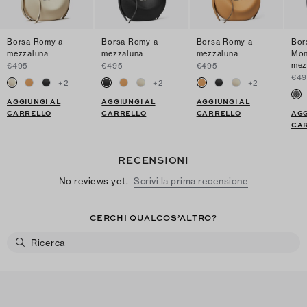
Borsa Romy a
Borsa Romy a
Borsa Romy a
Bor
mezzaluna
mezzaluna
mezzaluna
Mon
mez
€495
€495
€495
€49
+
2
+
2
+
2
AGGIUNGI AL
AGGIUNGI AL
AGGIUNGI AL
CARRELLO
CARRELLO
CARRELLO
AGG
CA
RECENSIONI
No reviews yet.
Scrivi la prima recensione
CERCHI QUALCOS’ALTRO?