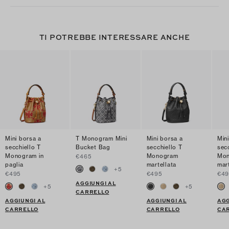
TI POTREBBE INTERESSARE ANCHE
Mini borsa a
T Monogram Mini
Mini borsa a
Min
secchiello T
Bucket Bag
secchiello T
sec
Monogram in
Monogram
Mo
€465
paglia
martellata
mar
+
5
€495
€495
€49
AGGIUNGI AL
+
5
+
5
CARRELLO
AGGIUNGI AL
AGGIUNGI AL
AGG
CARRELLO
CARRELLO
CA