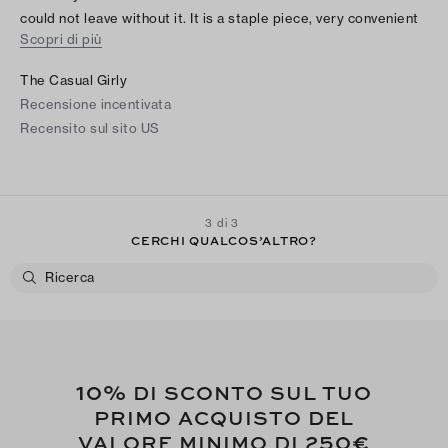
could not leave without it. It is a staple piece, very convenient
Scopri di più
to carry on the shoulder, wrist, or as crossbody. I love how
open it is so that I can drop everything in and go, but also see
The Casual Girly
it to grab as needed.
Recensione incentivata
Recensito sul sito US
3 di 3
CERCHI QUALCOS’ALTRO?
10%
DI SCONTO SUL TUO
PRIMO ACQUISTO DEL
250€
VALORE MINIMO DI