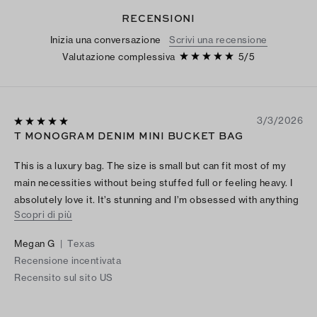
RECENSIONI
Inizia una conversazione
Scrivi una recensione
Valutazione complessiva
5
/
5
3/3/2026
T MONOGRAM DENIM MINI BUCKET BAG
This is a luxury bag. The size is small but can fit most of my
main necessities without being stuffed full or feeling heavy. I
absolutely love it. It’s stunning and I’m obsessed with anything
Scopri di più
denim. I receive compliments on it all the time. It’s definitely
worth the spending. I snagged mine right up. I’d recommend
Megan G
|
Texas
you do the same.
Recensione incentivata
Recensito sul sito US