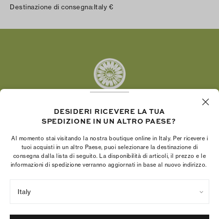
Instagram
Destinazione di consegna:
Italy
€
Facebook
Twitter
Pinterest
Tumblr
YouTube
LinkedIn
DESIDERI RICEVERE LA TUA
SPEDIZIONE IN UN ALTRO PAESE?
La Fondazione Tory Burch promuove
l’emancipazione femminile e sostiene le donne
Al momento stai visitando la nostra boutique online in Italy. Per ricevere i
imprenditrici nella realizzazione di progetti solidi e
tuoi acquisti in un altro Paese, puoi selezionare la destinazione di
consegna dalla lista di seguito. La disponibilità di articoli, il prezzo e le
duraturi.
informazioni di spedizione verranno aggiornati in base al nuovo indirizzo.
Italy
Norme sulla privacy
Termini di utilizzo
Gestione dei cookie
Colophon della società
Mappa del sito