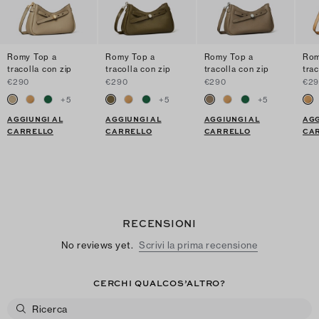
Romy Top a
Romy Top a
Romy Top a
Rom
tracolla con zip
tracolla con zip
tracolla con zip
trac
€290
€290
€290
€2
+
5
+
5
+
5
AGGIUNGI AL
AGGIUNGI AL
AGGIUNGI AL
AGG
CARRELLO
CARRELLO
CARRELLO
CA
RECENSIONI
No reviews yet.
Scrivi la prima recensione
CERCHI QUALCOS’ALTRO?