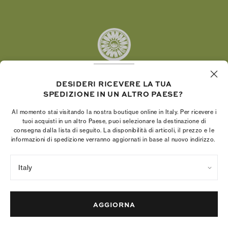
Pinterest
Tumblr
YouTube
LinkedIn
DESIDERI RICEVERE LA TUA
SPEDIZIONE IN UN ALTRO PAESE?
La Fondazione Tory Burch promuove
l’emancipazione femminile e sostiene le donne
Al momento stai visitando la nostra boutique online in Italy. Per ricevere i
imprenditrici nella realizzazione di progetti solidi e
tuoi acquisti in un altro Paese, puoi selezionare la destinazione di
consegna dalla lista di seguito. La disponibilità di articoli, il prezzo e le
duraturi.
informazioni di spedizione verranno aggiornati in base al nuovo indirizzo.
Italy
Norme sulla privacy
Termini di utilizzo
Gestione dei cookie
Colophon della società
Mappa del sito
AGGIORNA
© 2004 - 2026 River Light V, L.P.