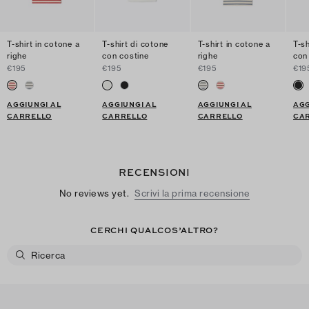
T-shirt in cotone a
T-shirt di cotone
T-shirt in cotone a
T-sh
righe
con costine
righe
con
€195
€195
€195
€19
AGGIUNGI AL
AGGIUNGI AL
AGGIUNGI AL
AGG
CARRELLO
CARRELLO
CARRELLO
CA
RECENSIONI
No reviews yet.
Scrivi la prima recensione
CERCHI QUALCOS’ALTRO?