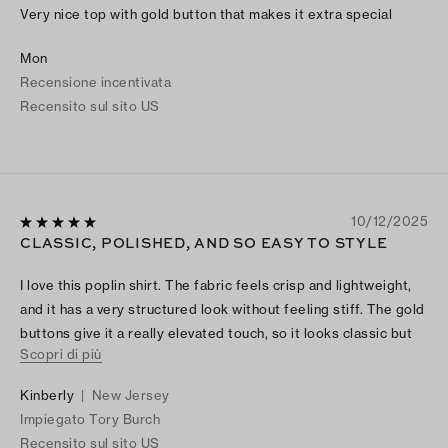
Very nice top with gold button that makes it extra special
Mon
Recensione incentivata
Recensito sul sito US
10/12/2025
CLASSIC, POLISHED, AND SO EASY TO STYLE
I love this poplin shirt. The fabric feels crisp and lightweight,
and it has a very structured look without feeling stiff. The gold
buttons give it a really elevated touch, so it looks classic but
Scopri di più
modern. I’ve worn it with jeans and loafers for a relaxed look,
and also tucked into tailored pants for work. It fits true to size
Kinberly
|
New Jersey
and has a slightly boxy shape, which I love. Super versatile and
Impiegato Tory Burch
perfect for dressing up or keeping casual. Absolutely
Recensito sul sito US