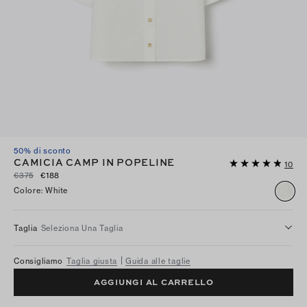
50% di sconto
CAMICIA CAMP IN POPELINE
10
€375
€188
Colore
:
White
Taglia
Seleziona Una Taglia
Consigliamo
Taglia giusta
Guida alle taglie
AGGIUNGI AL CARRELLO