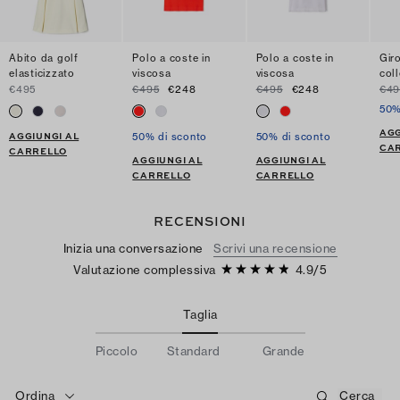
Abito da golf
Polo a coste in
Polo a coste in
Gir
elasticizzato
viscosa
viscosa
coll
€495
€495
€248
€495
€248
€49
50%
AGG
AGGIUNGI AL
50% di sconto
50% di sconto
CA
CARRELLO
AGGIUNGI AL
AGGIUNGI AL
CARRELLO
CARRELLO
RECENSIONI
Inizia una conversazione
Scrivi una recensione
Valutazione complessiva
4.9
/
5
Taglia
Piccolo
Standard
Grande
Ordina