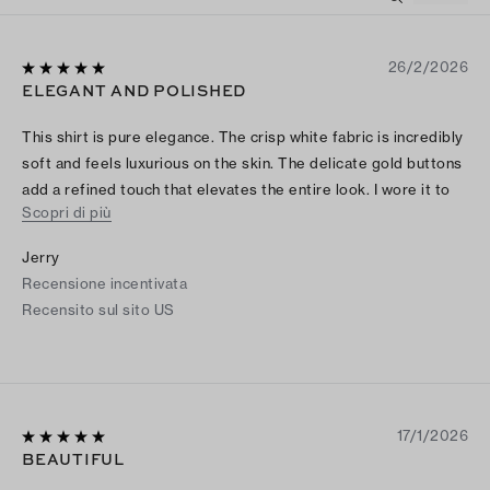
26/2/2026
ELEGANT AND POLISHED
This shirt is pure elegance. The crisp white fabric is incredibly
soft and feels luxurious on the skin. The delicate gold buttons
add a refined touch that elevates the entire look. I wore it to
Scopri di più
an afternoon lunch paired with beige pants, and it was the
perfect combination of chic and effortless. Absolutely
Jerry
timeless.
Recensione incentivata
Recensito sul sito US
17/1/2026
BEAUTIFUL