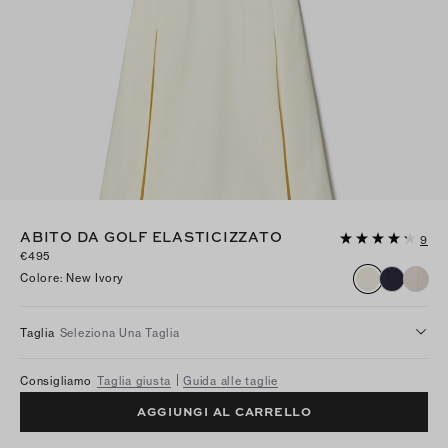
ABITO DA GOLF ELASTICIZZATO
9
€495
Colore
:
New Ivory
Taglia
Seleziona Una Taglia
Consigliamo
Taglia giusta
Guida alle taglie
AGGIUNGI AL CARRELLO