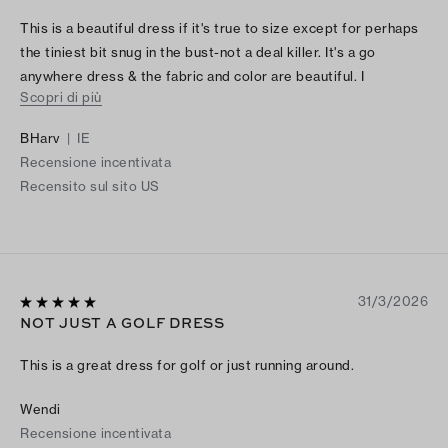
This is a beautiful dress if it's true to size except for perhaps
the tiniest bit snug in the bust-not a deal killer. It's a go
anywhere dress & the fabric and color are beautiful. I
Scopri di più
appreciate that. It doesn't have gold buttons and gold
hardware on the belt so is more versatile and understated.
BHarv
|
IE
Recensione incentivata
Recensito sul sito US
31/3/2026
NOT JUST A GOLF DRESS
This is a great dress for golf or just running around.
Wendi
Recensione incentivata