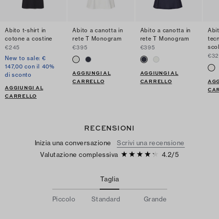
Abito t-shirt in
Abito a canotta in
Abito a canotta in
Abi
cotone a costine
rete T Monogram
rete T Monogram
tec
sco
€245
€395
€395
€32
New to sale: €
147,00 con il 40%
AGGIUNGI AL
AGGIUNGI AL
di sconto
CARRELLO
CARRELLO
AGG
AGGIUNGI AL
CA
CARRELLO
RECENSIONI
Inizia una conversazione
Scrivi una recensione
Valutazione complessiva
4.2
/
5
Taglia
Piccolo
Standard
Grande