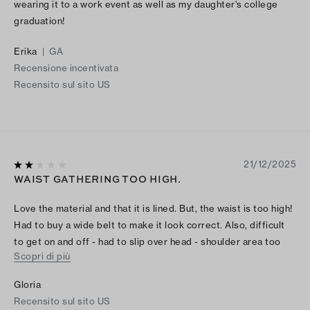
wearing it to a work event as well as my daughter's college
graduation!
Erika
|
GA
Recensione incentivata
Recensito sul sito US
21/12/2025
WAIST GATHERING TOO HIGH.
Love the material and that it is lined. But, the waist is too high!
Had to buy a wide belt to make it look correct. Also, difficult
to get on and off - had to slip over head - shoulder area too
Scopri di più
narrow to easily get off.
Gloria
Recensito sul sito US