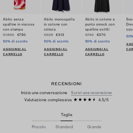
Abito senza
Abito monospalla
Abito in cotone a
Sco
spalline in viscosa
in cotone con
punto smock con
Dre
con stampa
cintura
spalline sottili
€59
€1.500
€750
€625
€313
€740
€370
50%
50% di sconto
50% di sconto
50% di sconto
AGG
AGGIUNGI AL
AGGIUNGI AL
AGGIUNGI AL
CA
CARRELLO
CARRELLO
CARRELLO
RECENSIONI
Inizia una conversazione
Scrivi una recensione
Valutazione complessiva
4.5
/
5
Taglia
Piccolo
Standard
Grande