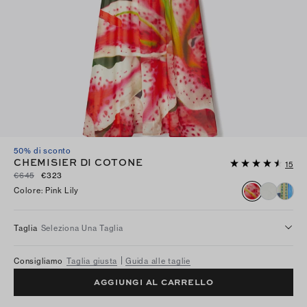
50% di sconto
CHEMISIER DI COTONE
15
€645
€323
Colore
:
Pink Lily
Taglia
Seleziona Una Taglia
Consigliamo
Taglia giusta
Guida alle taglie
AGGIUNGI AL CARRELLO