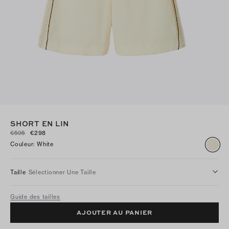
SHORT EN LIN
€595
€298
Couleur
:
White
Taille
Sélectionner Une Taille
Guide des tailles
AJOUTER AU PANIER