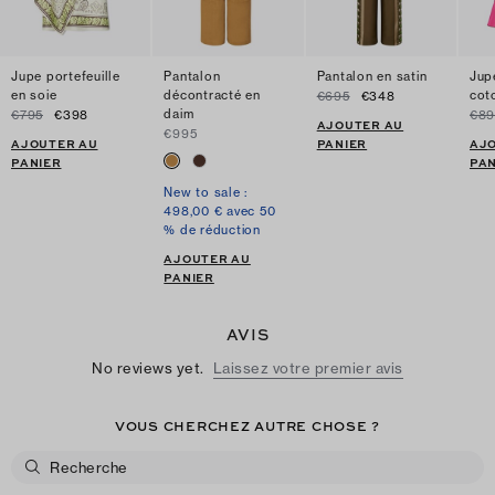
Jupe portefeuille
Pantalon
Pantalon en satin
Jup
en soie
décontracté en
cot
€695
€348
daim
€795
€398
€89
AJOUTER AU
€995
AJOUTER AU
PANIER
AJ
PANIER
PAN
New to sale :
498,00 € avec 50
% de réduction
AJOUTER AU
PANIER
AVIS
No reviews yet.
Laissez votre premier avis
VOUS CHERCHEZ AUTRE CHOSE ?