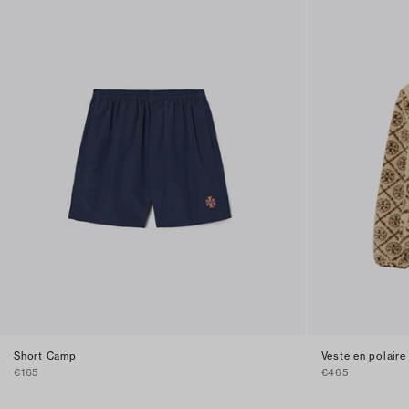
Short Camp
Veste en polair
€165
€465