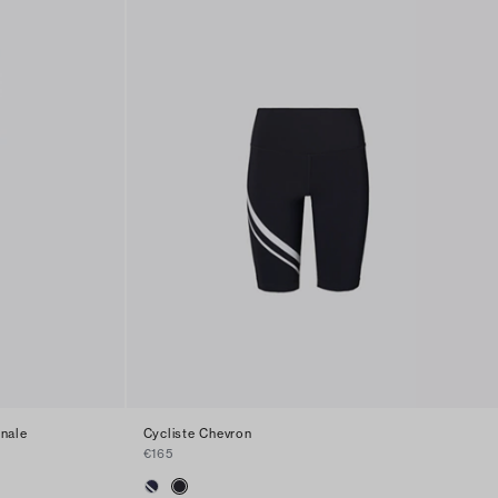
onale
Cycliste Chevron
€165