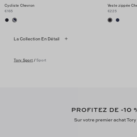
Cycliste Chevron
Veste zippée Ch
€165
€225
La Collection En Détail
Tory Sport
/
Sport
-10
PROFITEZ DE
%
Sur votre premier achat Tory