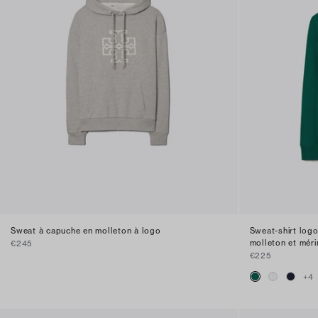
Sweat à capuche en molleton à logo
Sweat-shirt logo
molleton et mér
€245
€225
+
4