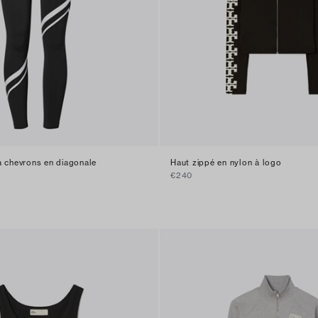
à chevrons en diagonale
Haut zippé en nylon à logo
€240