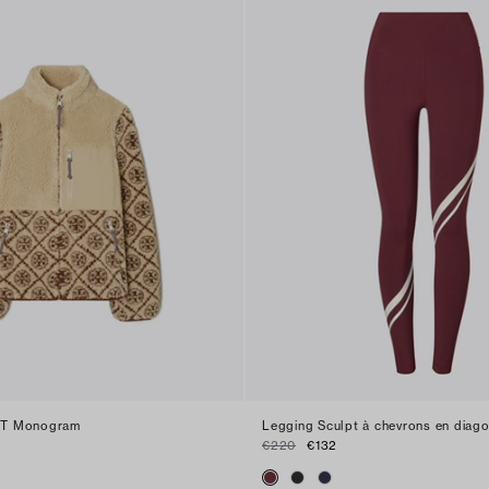
e T Monogram
Legging Sculpt à chevrons en diag
€220
€132