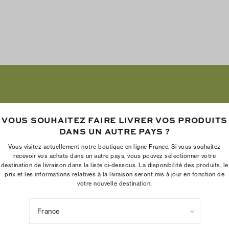
VOUS SOUHAITEZ FAIRE LIVRER VOS PRODUITS
DANS UN AUTRE PAYS ?
Vous visitez actuellement notre boutique en ligne France. Si vous souhaitez
recevoir vos achats dans un autre pays, vous pouvez sélectionner votre
destination de livraison dans la liste ci-dessous. La disponibilité des produits, le
prix et les informations relatives à la livraison seront mis à jour en fonction de
votre nouvelle destination.
La Fondation Tory Burch renforce le pouvoir économique des femme
en aidant les entrepreneures à créer des entreprises pérennes
France