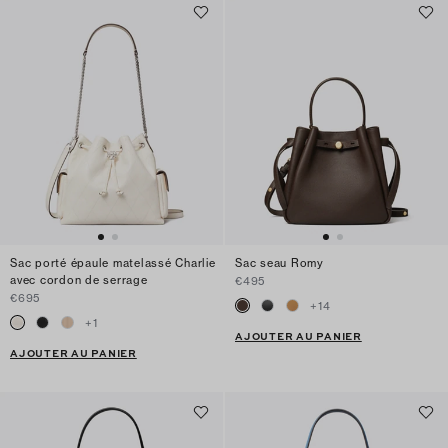
Sac porté épaule matelassé Charlie
Sac seau Romy
avec cordon de serrage
€495
€695
+
14
+
1
AJOUTER AU PANIER
AJOUTER AU PANIER