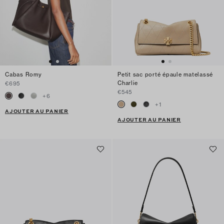
Cabas Romy
Petit sac porté épaule matelassé
Charlie
€695
€545
+
6
+
1
AJOUTER AU PANIER
AJOUTER AU PANIER