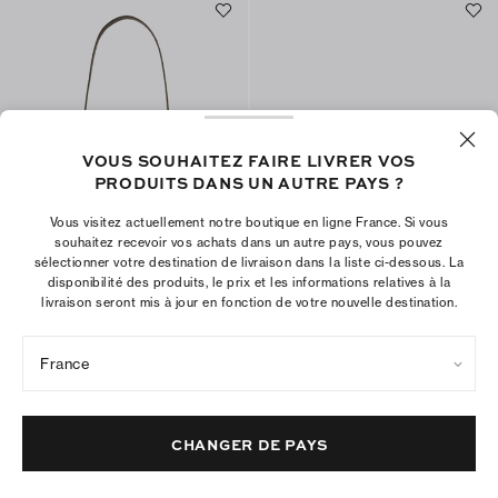
VOUS SOUHAITEZ FAIRE LIVRER VOS
PRODUITS DANS UN AUTRE PAYS ?
Vous visitez actuellement notre boutique en ligne France. Si vous
souhaitez recevoir vos achats dans un autre pays, vous pouvez
sélectionner votre destination de livraison dans la liste ci-dessous. La
disponibilité des produits, le prix et les informations relatives à la
Petit sac porté épaule Romy en
Mini sac bandoulière Charlie
livraison seront mis à jour en fonction de votre nouvelle destination.
daim
matelassé avec anse
€395
€465
+
8
France
AJOUTER AU PANIER
AJOUTER AU PANIER
CHANGER DE PAYS