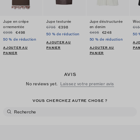
Jupe en crêpe
Jupe texturée
Jupe déstructurée
Woo
ornementée
en denim
€795
€398
€1.
€995
€498
€495
€248
50 % de réduction
50 
50 % de réduction
50 % de réduction
AJOUTER AU
AJ
AJOUTER AU
PANIER
AJOUTER AU
PAN
PANIER
PANIER
AVIS
No reviews yet.
Laissez votre premier avis
VOUS CHERCHEZ AUTRE CHOSE ?