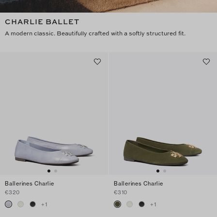
CHARLIE BALLET
A modern classic. Beautifully crafted with a softly structured fit.
Ballerines Charlie
Ballerines Charlie
€320
€310
+
1
+
1