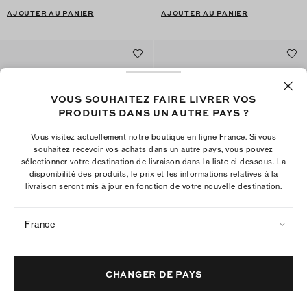
AJOUTER AU PANIER
AJOUTER AU PANIER
VOUS SOUHAITEZ FAIRE LIVRER VOS
PRODUITS DANS UN AUTRE PAYS ?
Vous visitez actuellement notre boutique en ligne France. Si vous
souhaitez recevoir vos achats dans un autre pays, vous pouvez
sélectionner votre destination de livraison dans la liste ci-dessous. La
disponibilité des produits, le prix et les informations relatives à la
livraison seront mis à jour en fonction de votre nouvelle destination.
France
Babies Jelly Mellow
Sandales Miller Jelly à petit talon
€250
€295
+
4
CHANGER DE PAYS
AJOUTER AU PANIER
AJOUTER AU PANIER