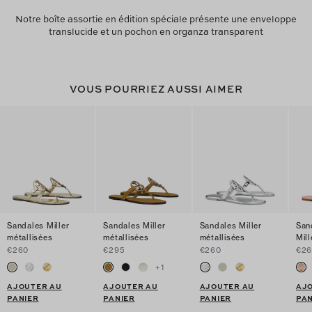
Notre boîte assortie en édition spéciale présente une enveloppe
translucide et un pochon en organza transparent
VOUS POURRIEZ AUSSI AIMER
Sandales Miller
Sandales Miller
Sandales Miller
San
métallisées
métallisées
métallisées
Mill
€260
€295
€260
€2
+
1
AJOUTER AU
AJOUTER AU
AJOUTER AU
AJ
PANIER
PANIER
PANIER
PAN