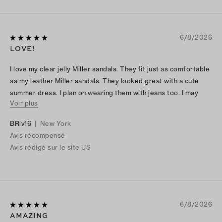
6/8/2026
LOVE!
I love my clear jelly Miller sandals. They fit just as comfortable
as my leather Miller sandals. They looked great with a cute
summer dress. I plan on wearing them with jeans too. I may
Voir plus
have to purchase another color before the end of the summer.
BRiv16
|
New York
Avis récompensé
Avis rédigé sur le site US
6/8/2026
AMAZING