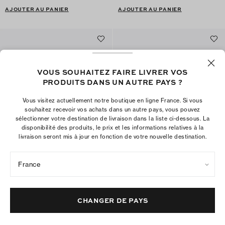
AJOUTER AU PANIER
AJOUTER AU PANIER
VOUS SOUHAITEZ FAIRE LIVRER VOS
PRODUITS DANS UN AUTRE PAYS ?
Vous visitez actuellement notre boutique en ligne France. Si vous
souhaitez recevoir vos achats dans un autre pays, vous pouvez
sélectionner votre destination de livraison dans la liste ci-dessous. La
disponibilité des produits, le prix et les informations relatives à la
livraison seront mis à jour en fonction de votre nouvelle destination.
France
Babies Jelly Mellow
Sandales Miller Jelly à petit talon
€250
€295
+
4
CHANGER DE PAYS
AJOUTER AU PANIER
AJOUTER AU PANIER