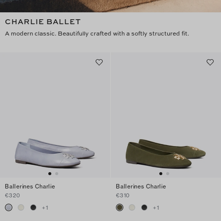
CHARLIE BALLET
A modern classic. Beautifully crafted with a softly structured fit.
Ballerines Charlie
Ballerines Charlie
€320
€310
+
1
+
1