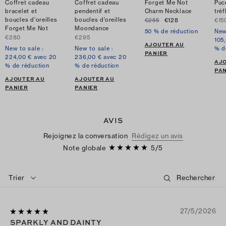
Coffret cadeau
Coffret cadeau
Forget Me Not
Puce
bracelet et
pendentif et
Charm Necklace
trèf
boucles d'oreilles
boucles d’oreilles
€255
€128
€15
Forget Me Not
Moondance
50 % de réduction
New
€280
€295
105
AJOUTER AU
New to sale :
New to sale :
% d
PANIER
224,00 € avec 20
236,00 € avec 20
AJ
% de réduction
% de réduction
PAN
AJOUTER AU
AJOUTER AU
PANIER
PANIER
AVIS
Rejoignez la conversation
Rédigez un avis
Note globale
5
/
5
Trier
27/5/2026
SPARKLY AND DAINTY