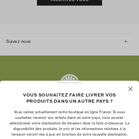
Suivez-nous
Instagram
Facebook
Twitter
Pinterest
Tumblr
VOUS SOUHAITEZ FAIRE LIVRER VOS
YouTube
PRODUITS DANS UN AUTRE PAYS ?
LinkedIn
Vous visitez actuellement notre boutique en ligne France. Si vous
La Fondation Tory Burch renforce le pouvoir
souhaitez recevoir vos achats dans un autre pays, vous pouvez
économique des femmes en aidant les
sélectionner votre destination de livraison dans la liste ci-dessous. La
disponibilité des produits, le prix et les informations relatives à la
entrepreneures à créer des entreprises pérennes
livraison seront mis à jour en fonction de votre nouvelle destination.