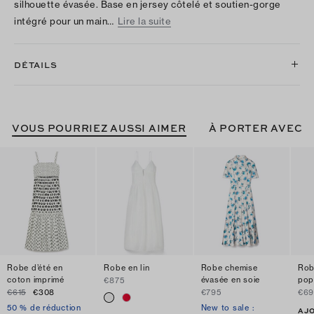
silhouette évasée. Base en jersey côtelé et soutien-gorge
intégré pour un main…
Lire la suite
DÉTAILS
VOUS POURRIEZ AUSSI AIMER
À PORTER AVEC
Robe d’été en
Robe en lin
Robe chemise
Rob
coton imprimé
évasée en soie
pop
€875
€615
€308
€795
€69
50 % de réduction
New to sale :
AJ