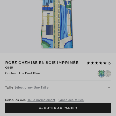
ROBE CHEMISE EN SOIE IMPRIMÉE
10
€945
Couleur
:
The Pool Blue
Taille
Sélectionner Une Taille
Selon les avis
Taille normalement
Guide des tailles
AJOUTER AU PANIER