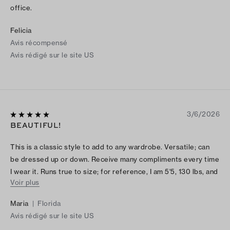
office.
Felicia
Avis récompensé
Avis rédigé sur le site US
3/6/2026
BEAUTIFUL!
This is a classic style to add to any wardrobe. Versatile; can
be dressed up or down. Receive many compliments every time
I wear it. Runs true to size; for reference, I am 5'5, 130 lbs, and
Voir plus
a size 4 fits great.
Maria
|
Florida
Avis rédigé sur le site US