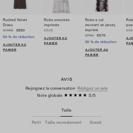
Ruched Velvet
Robe smockée
Robe à col
Rob
Dress
imprimée
montant en jersey
pop
imprimé
€1.100
€550
€545
€69
€740
€370
50 % de réduction
AJOUTER AU
AJ
50 % de réduction
PANIER
PAN
AJOUTER AU
PANIER
AJOUTER AU
PANIER
AVIS
Rejoignez la conversation
Rédigez un avis
Note globale
5
/
5
Taille
Petit
Taille normalement
Grand