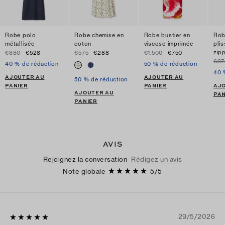
Robe polo
Robe chemise en
Robe bustier en
Rob
métallisée
coton
viscose imprimée
plis
zip
€880
€528
€575
€288
€1.500
€750
€37
40 % de réduction
50 % de réduction
40 
AJOUTER AU
AJOUTER AU
50 % de réduction
PANIER
PANIER
AJ
AJOUTER AU
PAN
PANIER
AVIS
Rejoignez la conversation
Rédigez un avis
Note globale
5
/
5
29/5/2026