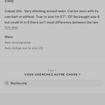
CHIC
Casual chic . Very slimming around waist. Can be worn with its
own belt or without. True to size I’m 5’7”, 137 lbs bought size 8
but could fit in 6 there isn’t much difference between the two
Voir plus
sizes, very fitting elongates waist. It’s very midi on me, lots of
fabric on bottom . Has two side slits which I hadn’t noticed at
Manu
first but are nice. Nice classy piece.
Avis récompensé
Avis rédigé sur le site US
1 sur 1
VOUS CHERCHEZ AUTRE CHOSE ?